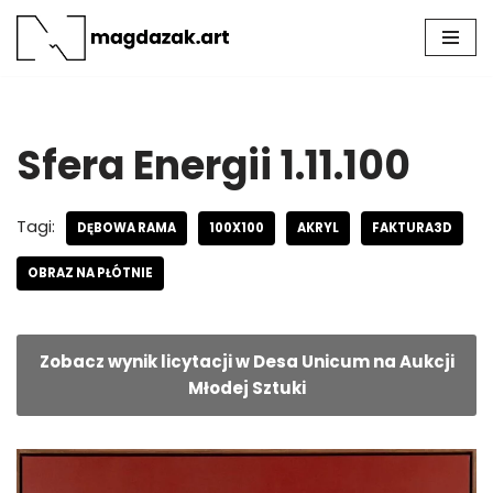
Przejdź
do
treści
Sfera Energii 1.11.100
Tagi:
DĘBOWA RAMA
100X100
AKRYL
FAKTURA3D
OBRAZ NA PŁÓTNIE
Zobacz wynik licytacji w Desa Unicum na Aukcji
Młodej Sztuki