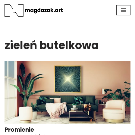
Przejdź
do
treści
zieleń butelkowa
Promienie