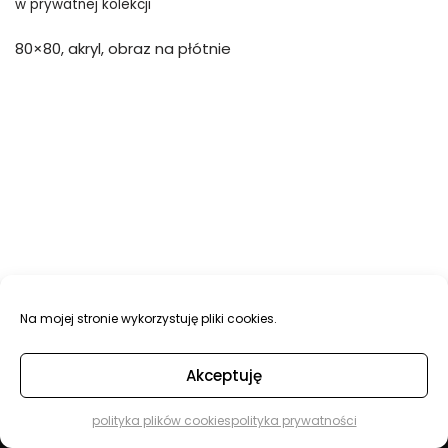
w prywatnej kolekcji
80×80, akryl, obraz na płótnie
Na mojej stronie wykorzystuję pliki cookies.
Neve
| Powered by
WordPress
Akceptuję
dostępne obrazy
wywiad w Desa Unicum
wydarzenia
o mnie
social media
kontakt
polityka plików cookies
polityka prywatności